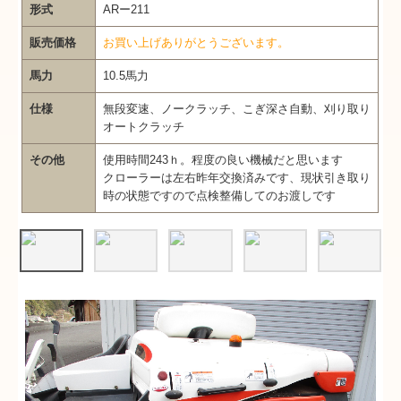
形式
ARー211
販売価格
お買い上げありがとうございます。
馬力
10.5馬力
仕様
無段変速、ノークラッチ、こぎ深さ自動、刈り取り
オートクラッチ
その他
使用時間243ｈ。程度の良い機械だと思います
クローラーは左右昨年交換済みです、現状引き取り
時の状態ですので点検整備してのお渡しです