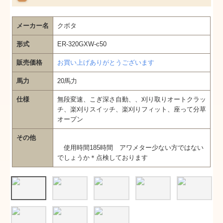
メーカー名
クボタ
形式
ER-320GXW-c50
販売価格
お買い上げありがとうございます
馬力
20馬力
仕様
無段変速、こぎ深さ自動、、刈り取りオートクラッ
チ、楽刈りスイッチ、楽刈りフィット、座って分草
オープン
その他
使用時間185時間 アワメター少ない方ではない
でしょうか＊点検しております