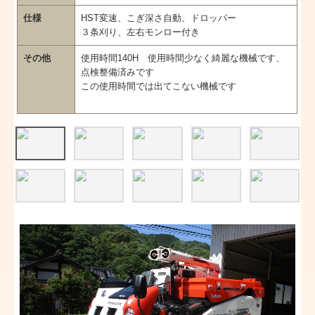
仕様
HST変速、こぎ深さ自動、ドロッパー
耕運機・テーラー
３条刈り、左右モンロー付き
その他の中古機器
その他
使用時間140H 使用時間少なく綺麗な機械です、
点検整備済みです
旧型お買い得品
この使用時間では出てこない機械です
Newミニ耕運機
Newその他
アフターサポート