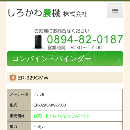
HOME
会社案内・交通案内
注文方法
コンバイン・バインダー
新古・中古入荷情報
お問合せ
ER-329GMW
トラクター
メーカー名
クボタ
田植機
形式
ER-329GMW-S50D
コンバイン・バインダー
販売価格
お買い上げありがとうございます
馬力
29馬力
管理機