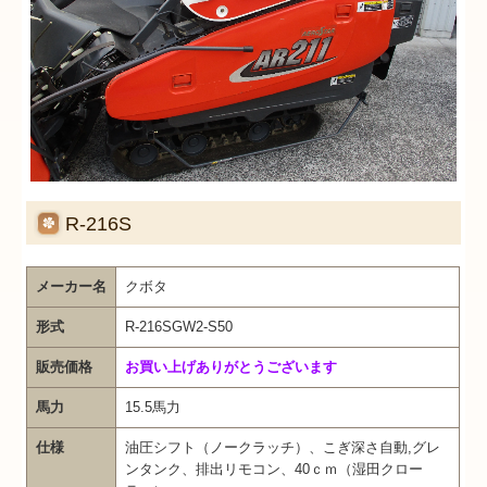
R-216S
メーカー名
クボタ
形式
R-216SGW2-S50
販売価格
お買い上げありがとうございます
馬力
15.5馬力
仕様
油圧シフト（ノークラッチ）、こぎ深さ自動,グレ
ンタンク、排出リモコン、40ｃｍ（湿田クロー