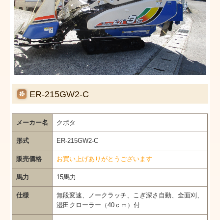
ER-215GW2-C
メーカー名
クボタ
形式
ER-215GW2-C
販売価格
お買い上げありがとうございます
馬力
15馬力
仕様
無段変速、ノークラッチ、こぎ深さ自動、全面刈、
湿田クローラー（40ｃｍ）付